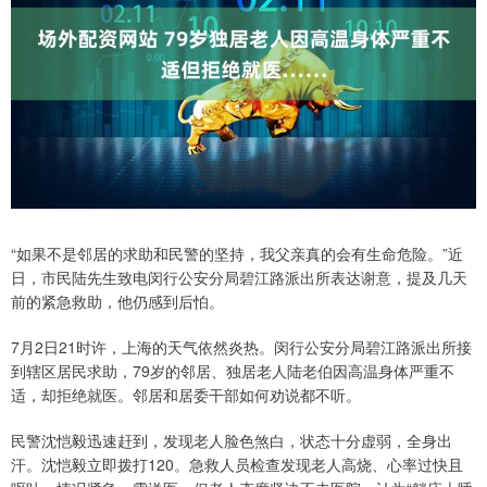
“如果不是邻居的求助和民警的坚持，我父亲真的会有生命危险。”近
日，市民陆先生致电闵行公安分局碧江路派出所表达谢意，提及几天
前的紧急救助，他仍感到后怕。
7月2日21时许，上海的天气依然炎热。闵行公安分局碧江路派出所接
到辖区居民求助，79岁的邻居、独居老人陆老伯因高温身体严重不
适，却拒绝就医。邻居和居委干部如何劝说都不听。
民警沈恺毅迅速赶到，发现老人脸色煞白，状态十分虚弱，全身出
汗。沈恺毅立即拨打120。急救人员检查发现老人高烧、心率过快且