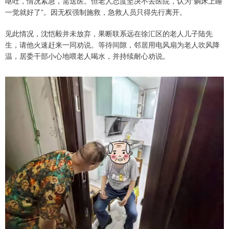
呕吐，情况紧急，需送医。但老人态度坚决不去医院，认为“躺床上睡
一觉就好了”。因无权强制施救，急救人员只得先行离开。
见此情况，沈恺毅并未放弃，果断联系远在徐汇区的老人儿子陆先
生，请他火速赶来一同劝说。等待间隙，邻居用电风扇为老人吹风降
温，居委干部小心地喂老人喝水，并持续耐心劝说。