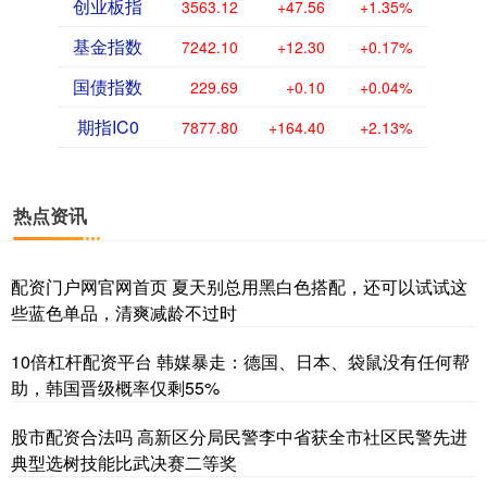
创业板指
3563.12
+47.56
+1.35%
基金指数
7242.10
+12.30
+0.17%
国债指数
229.69
+0.10
+0.04%
期指IC0
7877.80
+164.40
+2.13%
热点资讯
配资门户网官网首页 夏天别总用黑白色搭配，还可以试试这
些蓝色单品，清爽减龄不过时
10倍杠杆配资平台 韩媒暴走：德国、日本、袋鼠没有任何帮
助，韩国晋级概率仅剩55%
股市配资合法吗 高新区分局民警李中省获全市社区民警先进
典型选树技能比武决赛二等奖